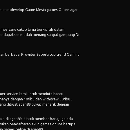
lam mendevelop Game Mesin games Online agar
mes yang cukup lama berkiprah dalam
 mendapatkan mudah menang sangat gampang Di
n berbagai Provider Seperti top trend Gaming
 Frenzy
Gladiator's Glory
mer service kami untuk meminta bantu
t hanya dengan 10ribu dan withdraw 50ribu .
 yang dibuat agen89 cukup menarik dengan
Riches
Fortune Rabbit
in di agen89 . Untuk member baru juga ada
kukan pendaftaran akun games online berupa
n games online di agen89 .