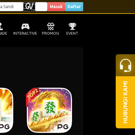
GEN89 Deposit Hanya Dengan 10rb Sudah Bisa Bermain Ratusan Game
Masuk
Daftar
ADE
INTERACTIVE
PROMOSI
EVENT