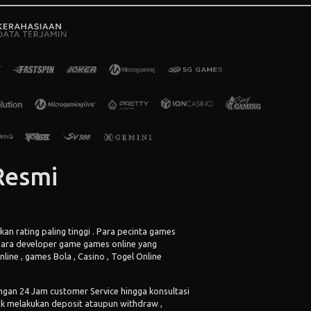
iches
Knockout Riches
ake
Chocolate Deluxe
Resmi
n rating paling tinggi . Para pecinta games
 para developer game games online yang
ne , games Bola , Casino , Togel Online
ngan 24 Jam customer Service hingga konsultasi
k melakukan deposit ataupun withdraw ,