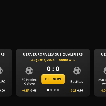
Showdo
rfect Strike
Mayan Destiny
Inferno Ma
ERS
UEFA EUROPA LEAGUE QUALIFIERS
UE
August 7, 2026 — 02:00 WIB
0 : 0
BET NOW
Heart of
rs FC
Benfica
P
Midlothian
0.57
2.5
0.78
-2.5
0.99
0.
cal Guardians
Poker Kingdom Win
Alibabas Ca