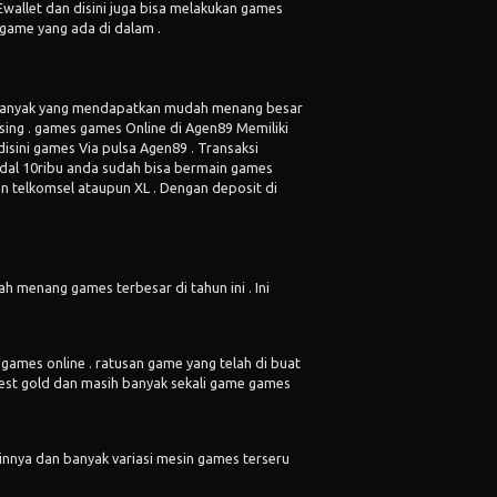
iggies
Wings of Iguazu
allet dan disini juga bisa melakukan games
 game yang ada di dalam .
 banyak yang mendapatkan mudah menang besar
ing . games games Online di Agen89 Memiliki
ini games Via pulsa Agen89 . Transaksi
modal 10ribu anda sudah bisa bermain games
n telkomsel ataupun XL . Dengan deposit di
ver
Chicky Run
 menang games terbesar di tahun ini . Ini
games online . ratusan game yang telah di buat
dwest gold dan masih banyak sekali game games
innya dan banyak variasi mesin games terseru
Hunt
Tsar Treasures