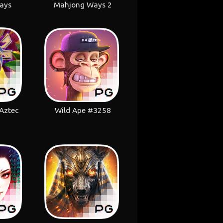
ays
Mahjong Ways 2
 Aztec
Wild Ape #3258