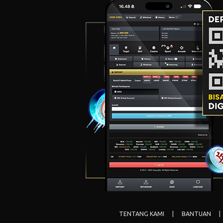
Pharaoh Royals
Krak
TENTANG KAMI
|
BANTUAN
|