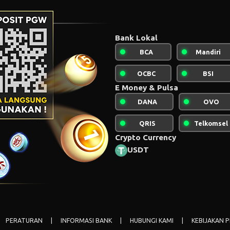
Fortune
Bank Lokal
BCA
Mandiri
OCBC
BSI
E Money & Pulsa
DANA
OVO
en Gold Rush
Majestic Empire
Grimms Bou
QRIS
Telkomsel
Hansel & Gr
Crypto Currency
USDT
PERATURAN
|
INFORMASI BANK
|
HUBUNGI KAMI
|
KEBIJAKAN P