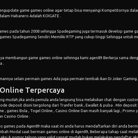
 mengupdate game games online agar tetap bisa menyaingi Kompetitornya da
r dalam Habanero Adalah KOIGATE .
ames pada tahun 2008 sehingga Spadegaming juga termasuk develop game ga
games Spadegaming Sendiri Memiliki RTP yang cukup tinggi Sehingga untuk
nya membangun game games online sehinnga kami agen89 Berkerja sama denga
Heist Cashout
Ultimate Striker
Ninja Raccoon
a .
namannya selain permain games Ada juga permain tembak ikan Di Joker Gaming.
Online Terpercaya
ong mudah jika anda pemula anda langsung bisa melakukan chat dengan custo
de deposit disini tergolong dari Tranfer bank , Ewallet & pulsa . Min deposi
e , games Bola , Togel Online , Casino Online Dan masih banyak lagi , Promo
 Casino Online .
uise Royale
Fruity Candy
Lucky Clover 
o games pada Agen89 maka saat ini anda harus mendaftarkan diri anda berma
bah Modal saat bermain games online di Agen89, Beberapa tahap saat mela
nsaksi & nomor telpon yang valid sangat mudah bukan melakukan pendaftar aku