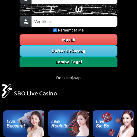
Remember Me
Masuk
Daftar Sekarang
Lomba Togel
Desktop
Wap
SBO Live Casino