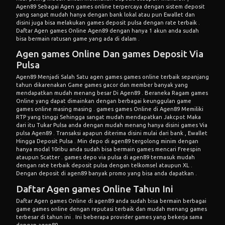
online yang sedang banyak mudah menang . Agen89 yang menawarkan
fitur paling mudah untuk melakukan deposit ataupun withdraw ,
Agen89 Sebagai Agen games online terpercaya dengan sistem deposit
yang sangat mudah hanya dengan bank lokal atau pun Ewallet dan
disini juga bisa melakukan games deposit pulsa dengan rate terbaik .
Daftar Agen games Online Agen89 dengan hanya 1 akun anda sudah
bisa bermain ratusan game yang ada di dalam .
Agen games Online Dan games Deposit Via
Pulsa
Agen89 Menjadi Salah Satu agen games games online terbaik sepanjang
tahun dikarenakan Game games gacor dan member banyak yang
mendapatkan mudah menang besar Di Agen89 . Beraneka Ragam games
Online yang dapat dimainkan dengan berbagai keunggulan game
games online masing masing . games games Online di Agen89 Memiliki
RTP yang tinggi Sehingga sangat mudah mendapatkan Jakcpot Maka
dari itu Tukar Pulsa anda dengan mudah menang hanya disini games Via
pulsa Agen89 . Transaksi apapun diterima disini mulai dari bank , Ewallet
Hingga Deposit Pulsa . Min depo di agen89 tergolong minim dengan
hanya modal 10ribu anda sudah bisa bermain games mencari Freespin
ataupun Scatter .
games depo via pulsa
di agen89 termasuk mudah
dengan rate terbaik deposit pulsa dengan telkomsel ataupun XL .
Dengan deposit di agen89 banyak promo yang bisa anda dapatkan .
Daftar Agen games Online Tahun Ini
Daftar Agen games Online di
agen89
anda sudah bisa bermain berbagai
game games online dengan reputasi terbaik dan mudah menang games