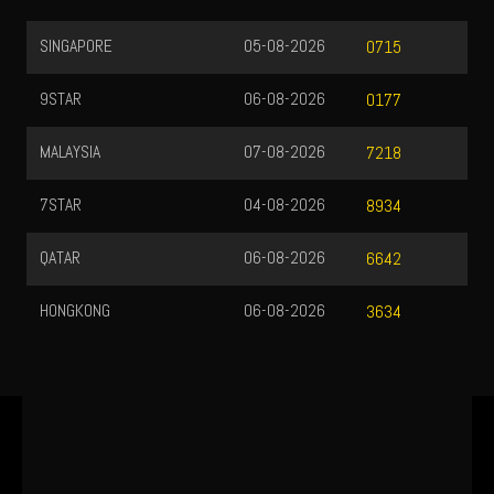
MALAYSIA SIANG
07-08-2026
4519
SINGAPORE
05-08-2026
0715
9STAR
06-08-2026
0177
MALAYSIA
07-08-2026
7218
7STAR
04-08-2026
8934
QATAR
06-08-2026
6642
HONGKONG
06-08-2026
3634