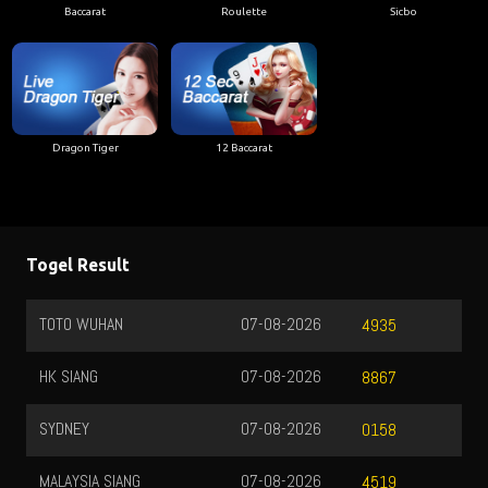
Baccarat
Roulette
Sicbo
Dragon Tiger
12 Baccarat
Togel Result
TOTO WUHAN
07-08-2026
4935
HK SIANG
07-08-2026
8867
SYDNEY
07-08-2026
0158