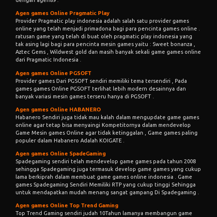
terbesar di tahun ini . Ini beberapa provider games yang bekerja sama
dengan agen89 .
Agen games Online Pragmatic Play
Provider Pragmatic play indonesia adalah salah satu provider games
online yang telah menjadi primadona bagi para pencinta games online .
ratusan game yang telah di buat oleh pragmatic play indonesia yang
tak asing lagi bagi para pencinta mesin games yaitu : Sweet bonanza ,
Aztec Gems , Wildwest gold dan masih banyak sekali game games online
dari Pragmatic Indonesia .
Agen games Online PGSOFT
Provider games Dari PGSOFT sendiri memiliki tema tersendiri , Pada
games games Online
PGSOFT terlihat lebih modern desainnya dan
banyak variasi mesin games terseru hanya di PGSOFT .
Agen games Online HABANERO
Habanero Sendiri juga tidak mau kalah dalam mengupdate game games
online agar tetap bisa menyaingi Kompetitornya dalam mendevelop
Game Mesin games Online agar tidak ketinggalan , Game games paling
populer dalam Habanero Adalah KOIGATE .
Agen games Online SpadeGaming
Spadegaming sendiri telah mendevelop game games pada tahun 2008
sehingga Spadegaming juga termasuk develop game games yang cukup
lama berkiprah dalam membuat game games online indonesia . Game
games Spadegaming Sendiri Memiliki RTP yang cukup tinggi Sehingga
untuk mendapatkan mudah menang sangat gampang Di Spadegaming .