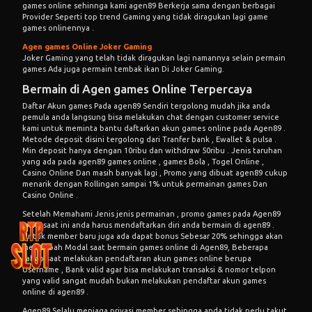
Agen games Online Top Trend Gaming
Top Trend Gaming sendiri judah 10Tahun lamanya membangun game
games online sehinnga kami agen89 Berkerja sama dengan berbagai
Provider Seperti top trend Gaming yang tidak diragukan lagi game
games onlinennya .
Agen games Online Joker Gaming
Joker Gaming yang telah tidak diragukan lagi namannya selain permain
games Ada juga permain tembak ikan Di Joker Gaming.
Bermain di Agen games Online Terpercaya
Daftar Akun games Pada agen89 Sendiri tergolong mudah jika anda
pemula anda langsung bisa melakukan chat dengan customer service
kami untuk meminta bantu daftarkan akun games online pada Agen89 .
Metode deposit disini tergolong dari Tranfer bank , Ewallet & pulsa .
Min deposit hanya dengan 10ribu dan withdraw 50ribu . Jenis taruhan
yang ada pada agen89 games online , games Bola , Togel Online ,
Casino Online Dan masih banyak lagi , Promo yang dibuat agen89 cukup
menarik dengan Rollingan sampai 1% untuk permainan games Dan
Casino Online .
Setelah Memahami Jenis jenis permainan , promo games pada Agen89
maka saat ini anda harus mendaftarkan diri anda bermain di agen89 .
Untuk member baru juga ada dapat bonus Sebesar 20% sehingga akan
menambah Modal saat bermain games online di Agen89, Beberapa
tahap saat melakukan pendaftaran akun games online berupa
Username , Bank valid agar bisa melakukan transaksi & nomor telpon
yang valid sangat mudah bukan melakukan pendaftar akun games