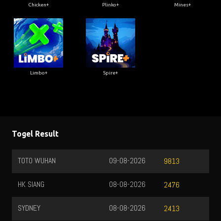
Chicken+
Plinko+
Mines+
Limbo+
Spire+
Togel Result
TOTO WUHAN
09-08-2026
9813
HK SIANG
08-08-2026
2476