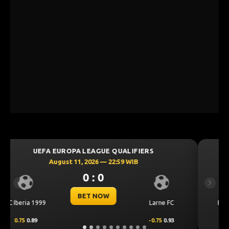
UEFA CHAMPIONS LEAGUE QUALIFIERS
August 11, 2026 — 22:59 WIB
0 : 0
Previous
Next
BET NOW
C
Bodo Glimt
Union Saint-Gilloise