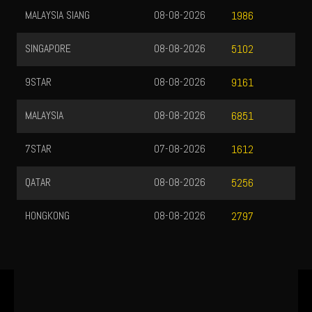
SYDNEY
08-08-2026
2413
MALAYSIA SIANG
08-08-2026
1986
SINGAPORE
08-08-2026
5102
9STAR
08-08-2026
9161
MALAYSIA
08-08-2026
6851
7STAR
07-08-2026
1612
QATAR
08-08-2026
5256
HONGKONG
08-08-2026
2797