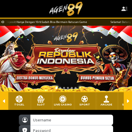
Deposit Hanya Dengan 10rb Sudah Bisa Bermain Ratusan Game
Selamat Datang Di AG
TOGEL
SLOT
LIVE CASINO
SPORT
ARCADE
SABU