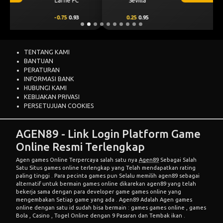
BET NOW
Sevilla
Rayo Vallecano
0.25
0.95
-0.25
0.95
TENTANG KAMI
BANTUAN
PERATURAN
INFORMASI BANK
HUBUNGI KAMI
KEBIJAKAN PRIVASI
PERSETUJUAN COOKIES
AGEN89 - Link Login Platform Game
Online Resmi Terlengkap
Agen games Online Terpercaya
salah satu nya
Agen89
Sebagai Salah
Satu Situs games online terlengkap yang Telah mendapatkan rating
paling tinggi . Para pecinta games pun Selalu memilih agen89 sebagai
alternatif untuk bermain games online dikarekan agen89 yang telah
bekerja sama dengan para developer game games online yang
mengembakan Setiap game yang ada . Agen89 Adalah Agen games
online dengan satu id sudah bisa bermain : games games online , games