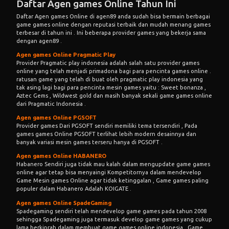
Dengan deposit di agen89 banyak promo yang bisa anda dapatkan .
Daftar Agen games Online Tahun Ini
Daftar Agen games Online di
agen89
anda sudah bisa bermain berbagai
game games online dengan reputasi terbaik dan mudah menang games
terbesar di tahun ini . Ini beberapa provider games yang bekerja sama
dengan agen89 .
Agen games Online Pragmatic Play
Provider Pragmatic play indonesia adalah salah satu provider games
online yang telah menjadi primadona bagi para pencinta games online .
ratusan game yang telah di buat oleh pragmatic play indonesia yang
tak asing lagi bagi para pencinta mesin games yaitu : Sweet bonanza ,
Aztec Gems , Wildwest gold dan masih banyak sekali game games online
dari Pragmatic Indonesia .
Agen games Online PGSOFT
Provider games Dari PGSOFT sendiri memiliki tema tersendiri , Pada
games games Online
PGSOFT terlihat lebih modern desainnya dan
banyak variasi mesin games terseru hanya di PGSOFT .
Agen games Online HABANERO
Habanero Sendiri juga tidak mau kalah dalam mengupdate game games
online agar tetap bisa menyaingi Kompetitornya dalam mendevelop
Game Mesin games Online agar tidak ketinggalan , Game games paling
populer dalam Habanero Adalah KOIGATE .
Agen games Online SpadeGaming
Spadegaming sendiri telah mendevelop game games pada tahun 2008