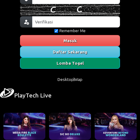
Remember Me
Masuk
Daftar Sekarang
Lomba Togel
Desktop
Wap
PlayTech Live