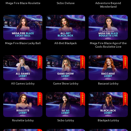
Mega Fire Blaze Roulette
Sicbo Deluxe
Adventure Beyond
Wonderland
Mega Fire Blaze Lucky Ball
All-Bet Blackjack
Mega Fire Blaze Age of the
Gods Roulette Live
All Games Lobby
Game Show Lobby
Baccarat Lobby
Roulette Lobby
Sicbo Lobby
Blackjack Lobby