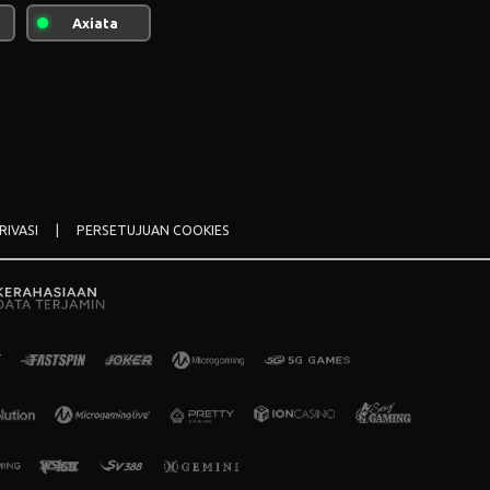
Axiata
RIVASI
|
PERSETUJUAN COOKIES