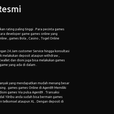
Resmi
n rating paling tinggi . Para pecinta games
 para developer game games online yang
ne , games Bola , Casino , Togel Online
ngan 24 Jam customer Service hingga konsultasi
k melakukan deposit ataupun withdraw ,
allet dan disini juga bisa melakukan games
 game yang ada di dalam .
 banyak yang mendapatkan mudah menang besar
ing . games games Online di Agen89 Memiliki
ini games Via pulsa Agen89 . Transaksi
modal 10ribu anda sudah bisa bermain games
n telkomsel ataupun XL . Dengan deposit di