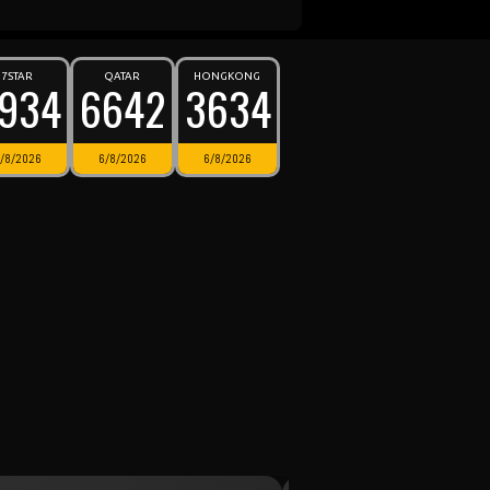
7STAR
QATAR
HONGKONG
934
6642
3634
/8/2026
6/8/2026
6/8/2026