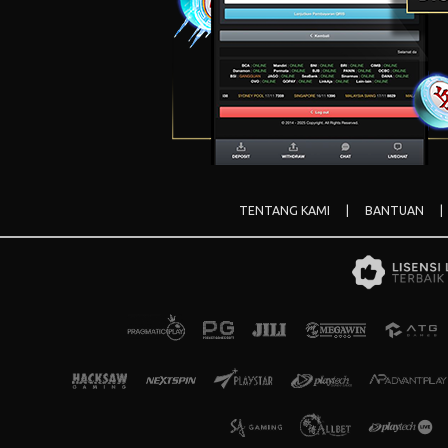
TENTANG KAMI
|
BANTUAN
|