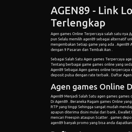
AGEN89 - Link L
Terlengkap
Agen games Online Terpercaya
salah satu nya
A
pun Selalu memilih agen89 sebagai alternatif 
mengembakan Setiap game yang ada . Agen89 Ada
dengan 9 Pasaran dan Tembak ikan .
Sebagai Salah Satu Agen games Terpercaya age
Tentang berbagai game games online yang seda
Agen89 Sebagai Agen games online terpercaya d
deposit pulsa dengan rate terbaik . Daftar Ag
Agen games Online D
Agen89 Menjadi Salah Satu agen games games 
Di Agen89 . Beraneka Ragam games Online yang
RTP yang tinggi Sehingga sangat mudah mendap
apapun diterima disini mulai dari bank , Ewall
mencari Freespin ataupun Scatter .
games depo 
agen89 banyak promo yang bisa anda dapatkan 