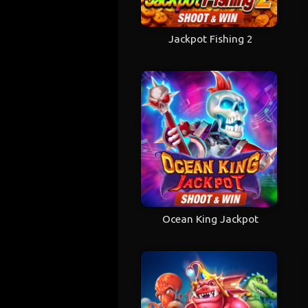
Jackpot Fishing 2
Ocean King Jackpot