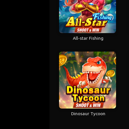
All-star Fishing
Dinosaur Tycoon