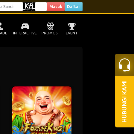
EN89 Deposit Hanya Dengan 10rb Sudah Bisa Bermain Ratusan Game
Masuk
Daftar
ADE
INTERACTIVE
PROMOSI
EVENT