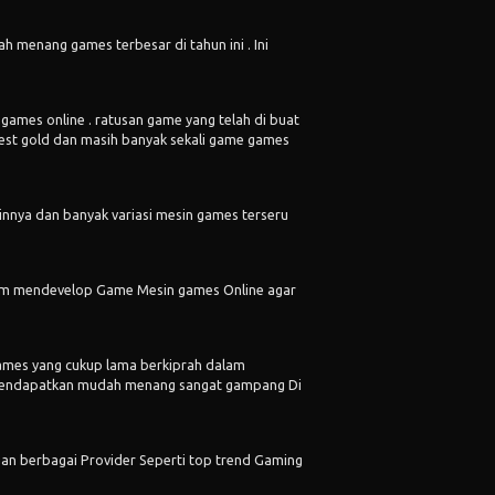
 menang games terbesar di tahun ini . Ini
games online . ratusan game yang telah di buat
dwest gold dan masih banyak sekali game games
innya dan banyak variasi mesin games terseru
lam mendevelop Game Mesin games Online agar
mes yang cukup lama berkiprah dalam
 mendapatkan mudah menang sangat gampang Di
n berbagai Provider Seperti top trend Gaming