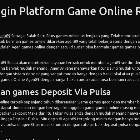
ogin Platform Game Online 
gen89
Sebagai Salah Satu Situs games online terlengkap yang Telah mendapatka
untuk bermain games online dikarekan agen89 yang telah bekerja sama dengan
lah Agen games online dengan satu id sudah bisa bermain : games games onli
n89 Selalu akan memberikan layanan terbaik untuk member
agen89
sendiri de
ng banyak mudah menang . Agen89 yang menawarkan fitur paling mudah untu
engan sistem deposit yang sangat mudah hanya dengan bank lokal atau pun Ew
en games Online Agen89 dengan hanya 1 akun anda sudah bisa bermain ratusan
an games Deposit Via Pulsa
online terbaik sepanjang tahun dikarenakan Game games gacor dan member
 dapat dimainkan dengan berbagai keunggulan game games online masing mas
atkan Jakcpot Maka dari itu Tukar Pulsa anda dengan mudah menang hanya dis
et Hingga Deposit Pulsa . Min depo di agen89 tergolong minim dengan hanya 
via pulsa
di agen89 termasuk mudah dengan rate terbaik deposit pulsa denga
.