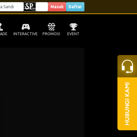
 AGEN89 Deposit Hanya Dengan 10rb Sudah Bisa Bermain Ratusan Game
Masuk
Daftar
ADE
INTERACTIVE
PROMOSI
EVENT