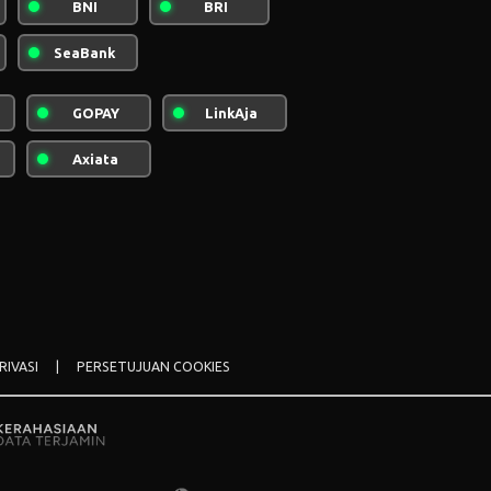
SeaBank
GOPAY
LinkAja
Axiata
RIVASI
|
PERSETUJUAN COOKIES