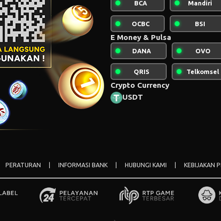
OCBC
BSI
E Money & Pulsa
DANA
OVO
QRIS
Telkomsel
Crypto Currency
USDT
PERATURAN
|
INFORMASI BANK
|
HUBUNGI KAMI
|
KEBIJAKAN P