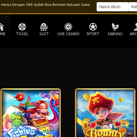
ya Dengan 10rb Sudah Bisa Bermain Ratusan Game
Selamat Datang Di
ME
TOGEL
SLOT
LIVE CASINO
SPORT
SABUNG
ARC