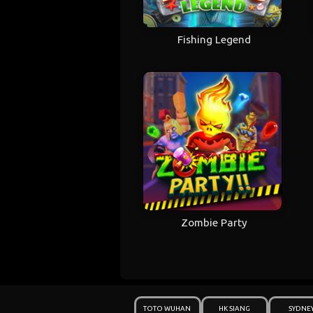
Fishing Legend
Zombie Party
TOTO WUHAN
HK SIANG
SYDNE