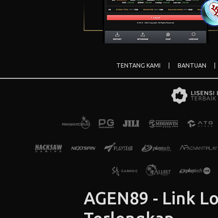
TENTANG KAMI
|
BANTUAN
|
AGEN89 - Link L