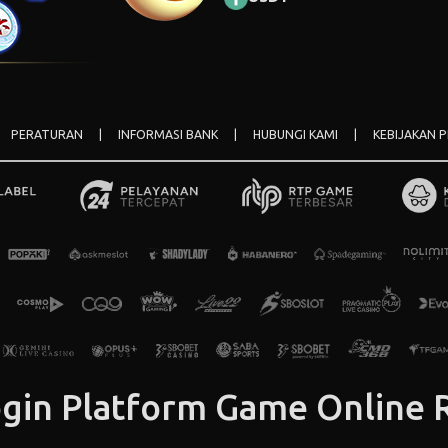
USDT
PERATURAN
|
INFORMASI BANK
|
HUBUNGI KAMI
|
KEBIJAKAN P
ogin Platform Game Online 