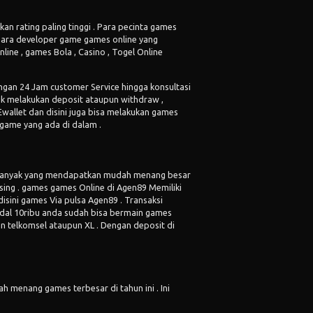
n rating paling tinggi . Para pecinta games
 para developer game games online yang
ne , games Bola , Casino , Togel Online
ngan 24 Jam customer Service hingga konsultasi
k melakukan deposit ataupun withdraw ,
allet dan disini juga bisa melakukan games
 game yang ada di dalam .
 banyak yang mendapatkan mudah menang besar
ing . games games Online di Agen89 Memiliki
ini games Via pulsa Agen89 . Transaksi
modal 10ribu anda sudah bisa bermain games
n telkomsel ataupun XL . Dengan deposit di
 menang games terbesar di tahun ini . Ini