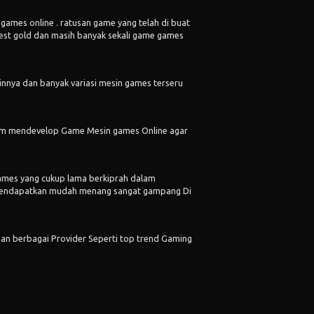
games online . ratusan game yang telah di buat
dwest gold dan masih banyak sekali game games
innya dan banyak variasi mesin games terseru
lam mendevelop Game Mesin games Online agar
mes yang cukup lama berkiprah dalam
 mendapatkan mudah menang sangat gampang Di
n berbagai Provider Seperti top trend Gaming