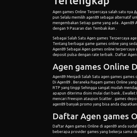
Terlengkap
Agen games Online Terpercaya
salah satu nya
A
pun Selalu memilih agen89 sebagai alternatif 
mengembakan Setiap game yang ada . Agen89 Ada
dengan 9 Pasaran dan Tembak ikan .
Sebagai Salah Satu Agen games Terpercaya age
Tentang berbagai game games online yang seda
Agen89 Sebagai Agen games online terpercaya d
deposit pulsa dengan rate terbaik . Daftar Ag
Agen games Online D
Agen89 Menjadi Salah Satu agen games games 
Di Agen89 . Beraneka Ragam games Online yang
RTP yang tinggi Sehingga sangat mudah mendap
apapun diterima disini mulai dari bank , Ewall
mencari Freespin ataupun Scatter .
games depo 
agen89 banyak promo yang bisa anda dapatkan 
Daftar Agen games On
Daftar Agen games Online di
agen89
anda sudah