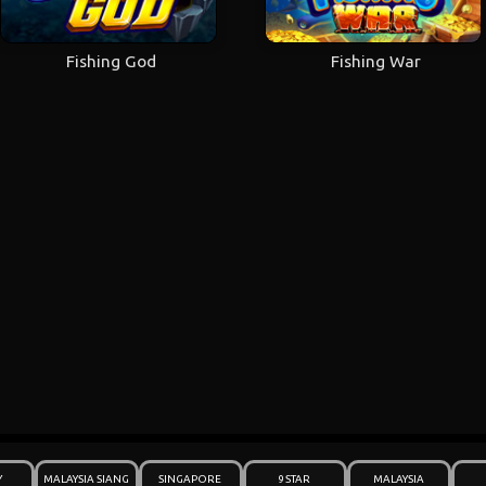
Fishing God
Fishing War
Y
MALAYSIA SIANG
SINGAPORE
9STAR
MALAYSIA