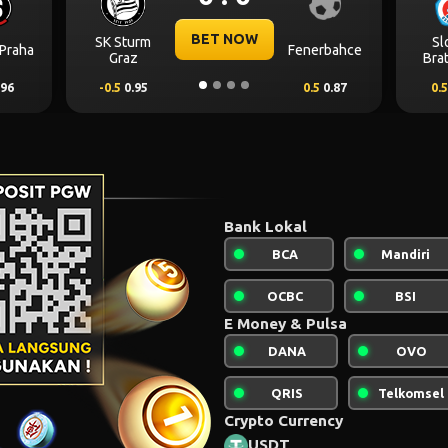
1 : 1
Saint-
e-Fe
oise
BET NOW
e-Italy
e-England
1.00
-0.
0.00
-0.78
0.00
0.42
Bank Lokal
BCA
Mandiri
OCBC
BSI
E Money & Pulsa
DANA
OVO
QRIS
Telkomsel
Crypto Currency