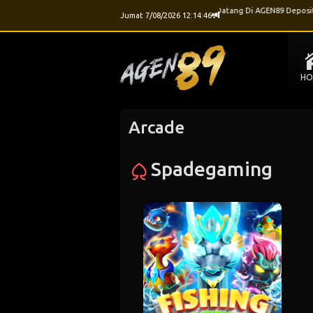
Selamat Datang Di AGEN89 Deposit Han
Jumat 7/08/2026 12:14:46
HO
Arcade
Spadegaming