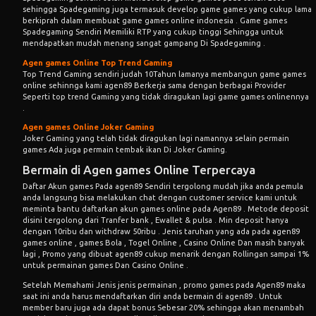
Agen games Online SpadeGaming
Spadegaming sendiri telah mendevelop game games pada tahun 2008
sehingga Spadegaming juga termasuk develop game games yang cukup lama
berkiprah dalam membuat game games online indonesia . Game games
Spadegaming Sendiri Memiliki RTP yang cukup tinggi Sehingga untuk
mendapatkan mudah menang sangat gampang Di Spadegaming .
Agen games Online Top Trend Gaming
Top Trend Gaming sendiri judah 10Tahun lamanya membangun game games
online sehinnga kami agen89 Berkerja sama dengan berbagai Provider
Seperti top trend Gaming yang tidak diragukan lagi game games onlinennya
.
Agen games Online Joker Gaming
Joker Gaming yang telah tidak diragukan lagi namannya selain permain
games Ada juga permain tembak ikan Di Joker Gaming.
Bermain di Agen games Online Terpercaya
Daftar Akun games Pada agen89 Sendiri tergolong mudah jika anda pemula
anda langsung bisa melakukan chat dengan customer service kami untuk
meminta bantu daftarkan akun games online pada Agen89 . Metode deposit
disini tergolong dari Tranfer bank , Ewallet & pulsa . Min deposit hanya
dengan 10ribu dan withdraw 50ribu . Jenis taruhan yang ada pada agen89
games online , games Bola , Togel Online , Casino Online Dan masih banyak
lagi , Promo yang dibuat agen89 cukup menarik dengan Rollingan sampai 1%
untuk permainan games Dan Casino Online .
Setelah Memahami Jenis jenis permainan , promo games pada Agen89 maka