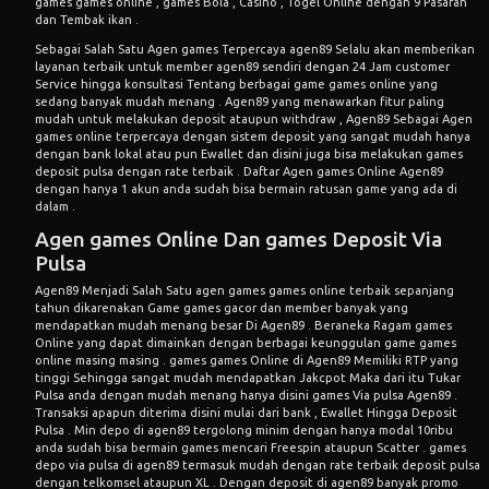
para developer game games online yang mengembakan Setiap game yang
ada . Agen89 Adalah Agen games online dengan satu id sudah bisa bermain :
games games online , games Bola , Casino , Togel Online dengan 9 Pasaran
dan Tembak ikan .
Sebagai Salah Satu Agen games Terpercaya agen89 Selalu akan memberikan
layanan terbaik untuk member
agen89
sendiri dengan 24 Jam customer
Service hingga konsultasi Tentang berbagai game games online yang
sedang banyak mudah menang . Agen89 yang menawarkan fitur paling
mudah untuk melakukan deposit ataupun withdraw , Agen89 Sebagai Agen
games online terpercaya dengan sistem deposit yang sangat mudah hanya
dengan bank lokal atau pun Ewallet dan disini juga bisa melakukan games
deposit pulsa dengan rate terbaik . Daftar Agen games Online Agen89
dengan hanya 1 akun anda sudah bisa bermain ratusan game yang ada di
dalam .
Agen games Online Dan games Deposit Via
Pulsa
Agen89 Menjadi Salah Satu agen games games online terbaik sepanjang
tahun dikarenakan Game games gacor dan member banyak yang
mendapatkan mudah menang besar Di Agen89 . Beraneka Ragam games
Online yang dapat dimainkan dengan berbagai keunggulan game games
online masing masing . games games Online di Agen89 Memiliki RTP yang
tinggi Sehingga sangat mudah mendapatkan Jakcpot Maka dari itu Tukar
Pulsa anda dengan mudah menang hanya disini games Via pulsa Agen89 .
Transaksi apapun diterima disini mulai dari bank , Ewallet Hingga Deposit
Pulsa . Min depo di agen89 tergolong minim dengan hanya modal 10ribu
anda sudah bisa bermain games mencari Freespin ataupun Scatter .
games