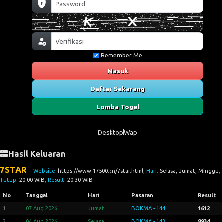
Remember Me
Masuk
Daftar Sekarang
Lomba Togel
Desktop
Wap
Hasil Keluaran
7STAR
Website:
https://www.17500.cn/7star.html
, Hari:
Selasa, Jumat, Minggu
,
Tutup:
20:00 WIB
, Result:
20:30 WIB
No
Tanggal
Hari
Pasaran
Result