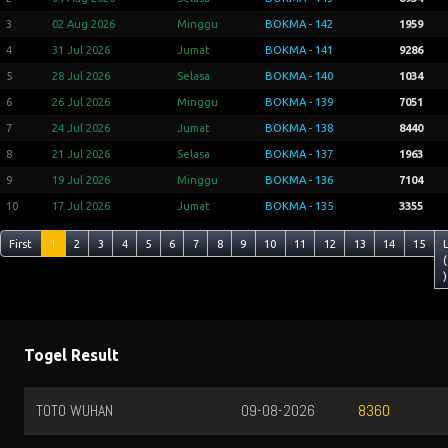
1
07 Aug 2026
Jumat
BOKMA - 144
1612
2
04 Aug 2026
Selasa
BOKMA - 143
8934
3
02 Aug 2026
Minggu
BOKMA - 142
1959
4
31 Jul 2026
Jumat
BOKMA - 141
9286
5
28 Jul 2026
Selasa
BOKMA - 140
1034
6
26 Jul 2026
Minggu
BOKMA - 139
7051
7
24 Jul 2026
Jumat
BOKMA - 138
8440
8
21 Jul 2026
Selasa
BOKMA - 137
1963
9
19 Jul 2026
Minggu
BOKMA - 136
7104
10
17 Jul 2026
Jumat
BOKMA - 135
3355
First
1
2
3
4
5
6
7
8
9
10
11
12
13
14
15
(
)
Togel Result
TOTO WUHAN
09-08-2026
8360