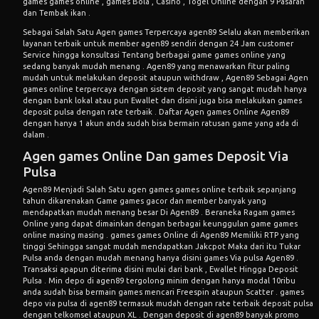
para developer game games online yang mengembakan Setiap game yang
ada . Agen89 Adalah Agen games online dengan satu id sudah bisa bermain :
games games online , games Bola , Casino , Togel Online dengan 9 Pasaran
dan Tembak ikan .
Sebagai Salah Satu Agen games Terpercaya agen89 Selalu akan memberikan
layanan terbaik untuk member
agen89
sendiri dengan 24 Jam customer
Service hingga konsultasi Tentang berbagai game games online yang
sedang banyak mudah menang . Agen89 yang menawarkan fitur paling
mudah untuk melakukan deposit ataupun withdraw , Agen89 Sebagai Agen
games online terpercaya dengan sistem deposit yang sangat mudah hanya
dengan bank lokal atau pun Ewallet dan disini juga bisa melakukan games
deposit pulsa dengan rate terbaik . Daftar Agen games Online Agen89
dengan hanya 1 akun anda sudah bisa bermain ratusan game yang ada di
dalam .
Agen games Online Dan games Deposit Via
Pulsa
Agen89 Menjadi Salah Satu agen games games online terbaik sepanjang
tahun dikarenakan Game games gacor dan member banyak yang
mendapatkan mudah menang besar Di Agen89 . Beraneka Ragam games
Online yang dapat dimainkan dengan berbagai keunggulan game games
online masing masing . games games Online di Agen89 Memiliki RTP yang
tinggi Sehingga sangat mudah mendapatkan Jakcpot Maka dari itu Tukar
Pulsa anda dengan mudah menang hanya disini games Via pulsa Agen89 .
Transaksi apapun diterima disini mulai dari bank , Ewallet Hingga Deposit
Pulsa . Min depo di agen89 tergolong minim dengan hanya modal 10ribu
anda sudah bisa bermain games mencari Freespin ataupun Scatter .
games