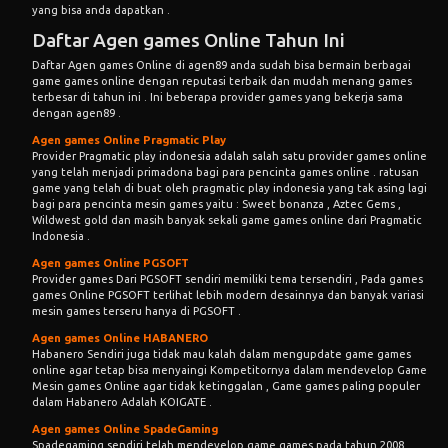
depo via pulsa
di agen89 termasuk mudah dengan rate terbaik deposit pulsa
dengan telkomsel ataupun XL . Dengan deposit di agen89 banyak promo
yang bisa anda dapatkan .
Daftar Agen games Online Tahun Ini
Daftar Agen games Online di
agen89
anda sudah bisa bermain berbagai
game games online dengan reputasi terbaik dan mudah menang games
terbesar di tahun ini . Ini beberapa provider games yang bekerja sama
dengan agen89 .
Agen games Online Pragmatic Play
Provider Pragmatic play indonesia adalah salah satu provider games online
yang telah menjadi primadona bagi para pencinta games online . ratusan
game yang telah di buat oleh pragmatic play indonesia yang tak asing lagi
bagi para pencinta mesin games yaitu : Sweet bonanza , Aztec Gems ,
Wildwest gold dan masih banyak sekali game games online dari Pragmatic
Indonesia .
Agen games Online PGSOFT
Provider games Dari PGSOFT sendiri memiliki tema tersendiri , Pada
games
games Online
PGSOFT terlihat lebih modern desainnya dan banyak variasi
mesin games terseru hanya di PGSOFT .
Agen games Online HABANERO
Habanero Sendiri juga tidak mau kalah dalam mengupdate game games
online agar tetap bisa menyaingi Kompetitornya dalam mendevelop Game
Mesin games Online agar tidak ketinggalan , Game games paling populer
dalam Habanero Adalah KOIGATE .