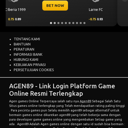
0 : 0
Previous
Ne
BET NOW
Sevilla
Rayo Vallecano
0.25
0.95
-0.25
0.95
TENTANG KAMI
BANTUAN
PERATURAN
INFORMASI BANK
HUBUNGI KAMI
KEBIJAKAN PRIVASI
PERSETUJUAN COOKIES
AGEN89 - Link Login Platform Game
Online Resmi Terlengkap
Agen games Online Terpercaya
salah satu nya
Agen89
Sebagai Salah Satu
Situs games online terlengkap yang Telah mendapatkan rating paling tinggi
. Para pecinta games pun Selalu memilih agen89 sebagai alternatif untuk
bermain games online dikarekan agen89 yang telah bekerja sama dengan