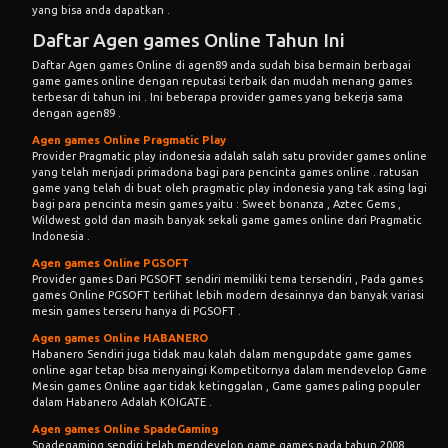
depo via pulsa
di agen89 termasuk mudah dengan rate terbaik deposit pulsa
dengan telkomsel ataupun XL . Dengan deposit di agen89 banyak promo
yang bisa anda dapatkan .
Daftar Agen games Online Tahun Ini
Daftar Agen games Online di
agen89
anda sudah bisa bermain berbagai
game games online dengan reputasi terbaik dan mudah menang games
terbesar di tahun ini . Ini beberapa provider games yang bekerja sama
dengan agen89 .
Agen games Online Pragmatic Play
Provider Pragmatic play indonesia adalah salah satu provider games online
yang telah menjadi primadona bagi para pencinta games online . ratusan
game yang telah di buat oleh pragmatic play indonesia yang tak asing lagi
bagi para pencinta mesin games yaitu : Sweet bonanza , Aztec Gems ,
Wildwest gold dan masih banyak sekali game games online dari Pragmatic
Indonesia .
Agen games Online PGSOFT
Provider games Dari PGSOFT sendiri memiliki tema tersendiri , Pada
games
games Online
PGSOFT terlihat lebih modern desainnya dan banyak variasi
mesin games terseru hanya di PGSOFT .
Agen games Online HABANERO
Habanero Sendiri juga tidak mau kalah dalam mengupdate game games
online agar tetap bisa menyaingi Kompetitornya dalam mendevelop Game
Mesin games Online agar tidak ketinggalan , Game games paling populer
dalam Habanero Adalah KOIGATE .