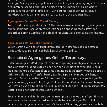
Agen games Online SpadeGaming
Spadegaming sendiri telah mendevelop game games pada tahun 2008
sehingga Spadegaming juga termasuk develop game games yang cukup lama
berkiprah dalam membuat game games online indonesia . Game games
Spadegaming Sendiri Memiliki RTP yang cukup tinggi Sehingga untuk
mendapatkan mudah menang sangat gampang Di Spadegaming .
Agen games Online Top Trend Gaming
Top Trend Gaming sendiri judah 10Tahun lamanya membangun game games
online sehinnga kami agen89 Berkerja sama dengan berbagai Provider
Seperti top trend Gaming yang tidak diragukan lagi game games onlinennya
.
Agen games Online Joker Gaming
Joker Gaming yang telah tidak diragukan lagi namannya selain permain
games Ada juga permain tembak ikan Di Joker Gaming.
Bermain di Agen games Online Terpercaya
Daftar Akun games Pada agen89 Sendiri tergolong mudah jika anda pemula
anda langsung bisa melakukan chat dengan customer service kami untuk
meminta bantu daftarkan akun games online pada Agen89 . Metode deposit
disini tergolong dari Tranfer bank , Ewallet & pulsa . Min deposit hanya
dengan 10ribu dan withdraw 50ribu . Jenis taruhan yang ada pada agen89
games online , games Bola , Togel Online , Casino Online Dan masih banyak
lagi , Promo yang dibuat agen89 cukup menarik dengan Rollingan sampai 1%
untuk permainan games Dan Casino Online .
Setelah Memahami Jenis jenis permainan , promo games pada Agen89 maka