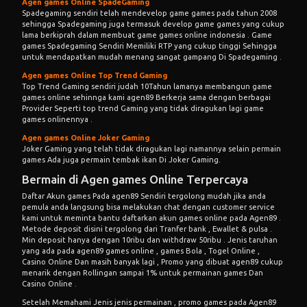
populer dalam Habanero Adalah KOIGATE .
Agen games Online SpadeGaming
Spadegaming sendiri telah mendevelop game games pada tahun 2008
sehingga Spadegaming juga termasuk develop game games yang cukup
lama berkiprah dalam membuat game games online indonesia . Game
games Spadegaming Sendiri Memiliki RTP yang cukup tinggi Sehingga
untuk mendapatkan mudah menang sangat gampang Di Spadegaming .
Agen games Online Top Trend Gaming
Top Trend Gaming sendiri judah 10Tahun lamanya membangun game
games online sehinnga kami agen89 Berkerja sama dengan berbagai
Provider Seperti top trend Gaming yang tidak diragukan lagi game
games onlinennya .
Agen games Online Joker Gaming
Joker Gaming yang telah tidak diragukan lagi namannya selain permain
games Ada juga permain tembak ikan Di Joker Gaming.
Bermain di Agen games Online Terpercaya
Daftar Akun games Pada agen89 Sendiri tergolong mudah jika anda
pemula anda langsung bisa melakukan chat dengan customer service
kami untuk meminta bantu daftarkan akun games online pada Agen89 .
Metode deposit disini tergolong dari Tranfer bank , Ewallet & pulsa .
Min deposit hanya dengan 10ribu dan withdraw 50ribu . Jenis taruhan
yang ada pada agen89 games online , games Bola , Togel Online ,
Casino Online Dan masih banyak lagi , Promo yang dibuat agen89 cukup
menarik dengan Rollingan sampai 1% untuk permainan games Dan
Casino Online .