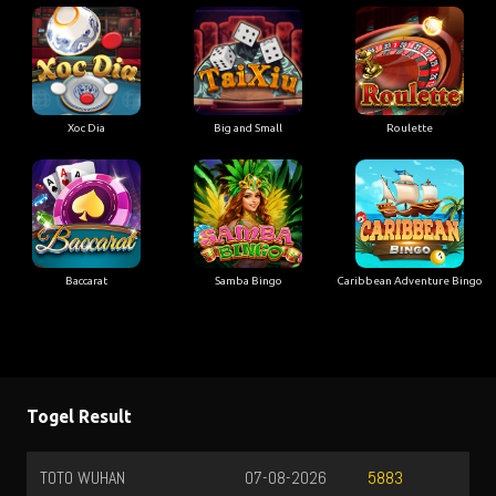
7 Up Down
Three Card Poker
Andar Bahar
Xoc Dia
Big and Small
Roulette
Baccarat
Samba Bingo
Caribbean Adventure Bingo
Togel Result