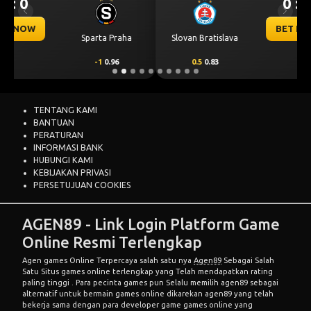
August 12, 2026 — 01:15 WIB
0 : 0
Previous
Next
BET NOW
Slovan Bratislava
Mjallby
0.5
0.83
-0.5
0.99
TENTANG KAMI
BANTUAN
PERATURAN
INFORMASI BANK
HUBUNGI KAMI
KEBIJAKAN PRIVASI
PERSETUJUAN COOKIES
AGEN89 - Link Login Platform Game
Online Resmi Terlengkap
Agen games Online Terpercaya
salah satu nya
Agen89
Sebagai Salah
Satu Situs games online terlengkap yang Telah mendapatkan rating
paling tinggi . Para pecinta games pun Selalu memilih agen89 sebagai