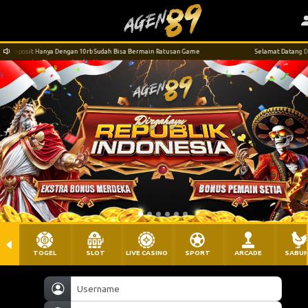
posit Hanya Dengan 10rb Sudah Bisa Bermain Ratusan Game
Selamat Datang Di AGEN
TOGEL
SLOT
LIVE CASINO
SPORT
ARCADE
SABU