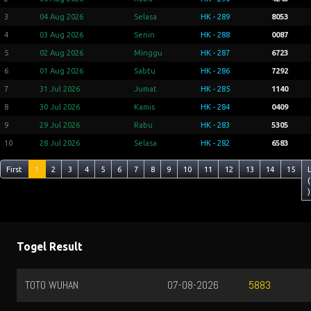
1
06 Aug 2026
Kamis
HK - 291
3634
2
05 Aug 2026
Rabu
HK - 290
4245
3
04 Aug 2026
Selasa
HK - 289
8053
4
03 Aug 2026
Senin
HK - 288
0087
5
02 Aug 2026
Minggu
HK - 287
6723
6
01 Aug 2026
Sabtu
HK - 286
7292
7
31 Jul 2026
Jumat
HK - 285
1140
8
30 Jul 2026
Kamis
HK - 284
0409
9
29 Jul 2026
Rabu
HK - 283
5305
10
28 Jul 2026
Selasa
HK - 282
6583
First
1
2
3
4
5
6
7
8
9
10
11
12
13
14
15
(
)
Togel Result
TOTO WUHAN
07-08-2026
5883