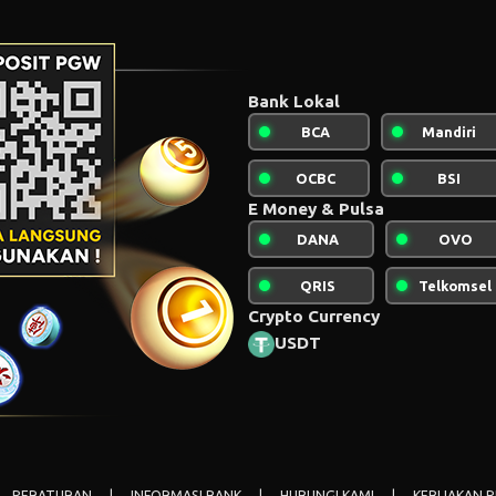
Bank Lokal
BCA
Mandiri
OCBC
BSI
E Money & Pulsa
Keno
Wheel
Limbo
DANA
OVO
QRIS
Telkomsel
Crypto Currency
USDT
Mines
Go Rush
Color Predic
PERATURAN
|
INFORMASI BANK
|
HUBUNGI KAMI
|
KEBIJAKAN P