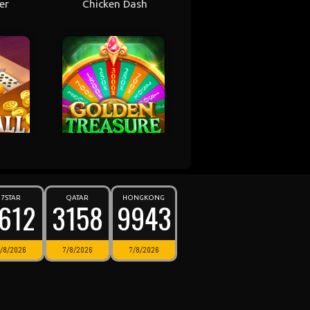
er
Chicken Dash
l
Golden Treasure
7STAR
QATAR
HONGKONG
612
3158
9943
/8/2026
7/8/2026
7/8/2026
ck
Color Game Extreme