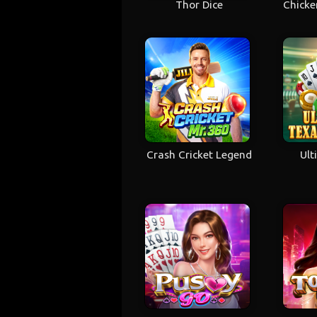
Thor Dice
Chicke
Crash Cricket Legend
Ult