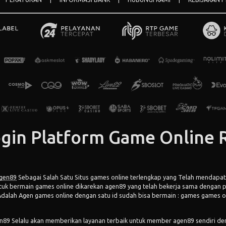
Drop - Plinko
Crazy Pusher
Crazy Hunt
Empire
ogin Platform Game Online 
gen89
Sebagai Salah Satu Situs games online terlengkap yang Telah mendapatka
untuk bermain games online dikarekan agen89 yang telah bekerja sama dengan
lah Agen games online dengan satu id sudah bisa bermain : games games onli
mey West M
Crazy Hunter
Secret Trea
n89 Selalu akan memberikan layanan terbaik untuk member
agen89
sendiri de