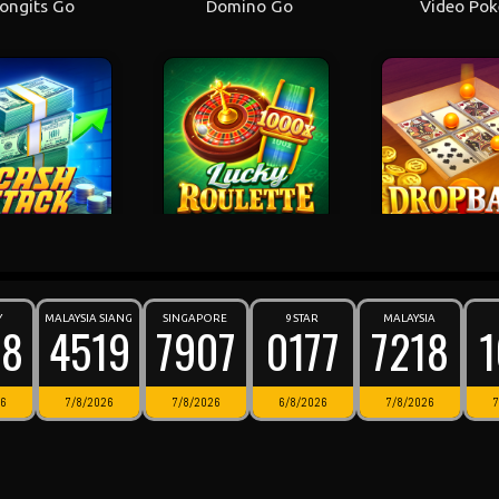
ongits Go
Domino Go
Video Pok
ash Stack
Lucky Roulette
Drop Bal
Y
MALAYSIA SIANG
SINGAPORE
9STAR
MALAYSIA
58
4519
7907
0177
7218
1
26
7/8/2026
7/8/2026
6/8/2026
7/8/2026
7
ines Grand
Big Small Casino
Crash Pu