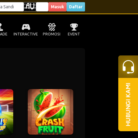
AGEN89 Deposit Hanya Dengan 10rb Sudah Bisa Bermain Ratusan Game
Masuk
Daftar
ADE
INTERACTIVE
PROMOSI
EVENT