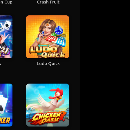
en Cup
Crash Fruit
k
Ludo Quick