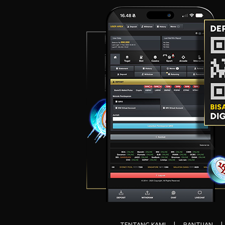
Plinko
Tower
TENTANG KAMI
|
BANTUAN
|