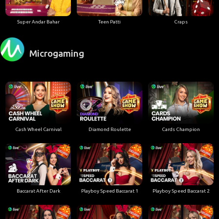
Super Andar Bahar
Teen Patti
Craps
Microgaming
Cash Wheel Carnival
Diamond Roulette
Cards Champion
Baccarat After Dark
Playboy Speed Baccarat 1
Playboy Speed Baccarat 2