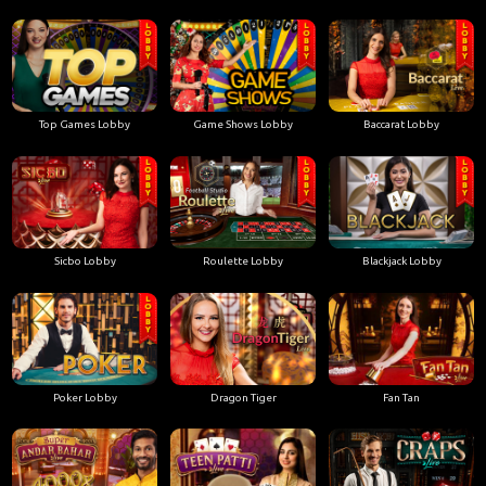
Top Games Lobby
Game Shows Lobby
Baccarat Lobby
Sicbo Lobby
Roulette Lobby
Blackjack Lobby
Poker Lobby
Dragon Tiger
Fan Tan