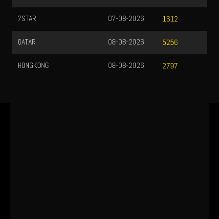
7STAR
07-08-2026
1612
QATAR
08-08-2026
5256
HONGKONG
08-08-2026
2797