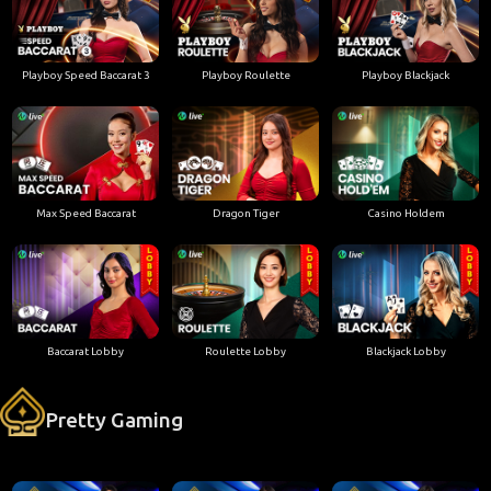
Playboy Speed Baccarat 3
Playboy Roulette
Playboy Blackjack
Max Speed Baccarat
Dragon Tiger
Casino Holdem
Baccarat Lobby
Roulette Lobby
Blackjack Lobby
Pretty Gaming