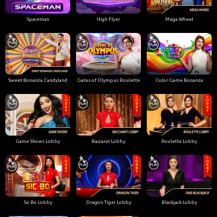
Spaceman
High Flyer
Mega Wheel
Sweet Bonanza Candyland
Gates of Olympus Roulette
Color Game Bonanza
Game Shows Lobby
Baccarat Lobby
Roulette Lobby
Sic Bo Lobby
Dragon Tiger Lobby
Blackjack Lobby