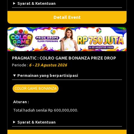
Syarat & Ketentuan
Detail Event
PRAGMATIC : COLRO GAME BONANZA PRIZE DROP
Periode :
6 - 23 Agustus 2026
Permainan yang berpartisipasi
COLOR GAME BONANZA
Aturan :
Total hadiah senilai Rp 600,000,000.
Syarat & Ketentuan