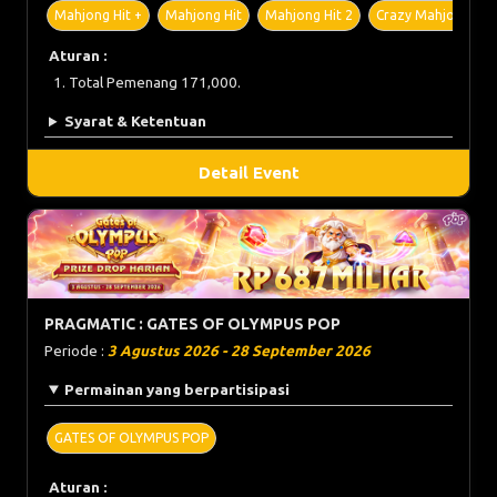
Mahjong Hit +
Mahjong Hit
Mahjong Hit 2
Crazy Mahjong
Aturan :
Total Pemenang 171,000.
Syarat & Ketentuan
Detail Event
PRAGMATIC : GATES OF OLYMPUS POP
Periode :
3 Agustus 2026 - 28 September 2026
Permainan yang berpartisipasi
GATES OF OLYMPUS POP
Aturan :