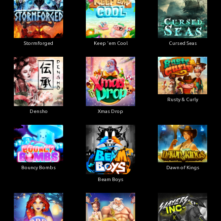
Stormforged
Keep 'em Cool
Cursed Seas
Rusty & Curly
Densho
Xmas Drop
Bouncy Bombs
Dawn of Kings
Beam Boys