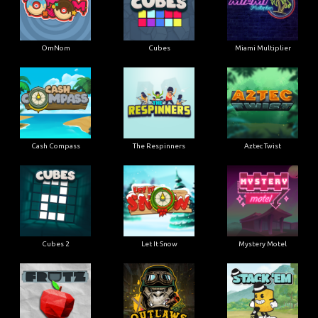
OmNom
Cubes
Miami Multiplier
Cash Compass
The Respinners
Aztec Twist
Cubes 2
Let It Snow
Mystery Motel