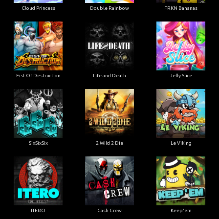
Cloud Princess
Double Rainbow
FRKN Bananas
Fist Of Destruction
Life and Death
Jelly Slice
SixSixSix
2 Wild 2 Die
Le Viking
ITERO
Cash Crew
Keep'em