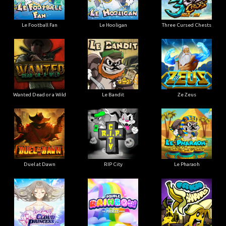
Le Football Fan
Le Hooligan
Three Cursed Chests
Wanted Dead or a Wild
Le Bandit
Ze Zeus
Duel at Dawn
RIP City
Le Pharaoh