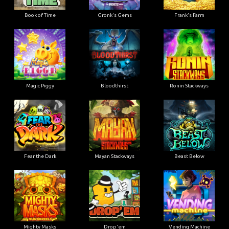
Book of Time
Gronk's Gems
Frank's Farm
Magic Piggy
Bloodthirst
Ronin Stackways
Fear the Dark
Mayan Stackways
Beast Below
Mighty Masks
Drop'em
Vending Machine