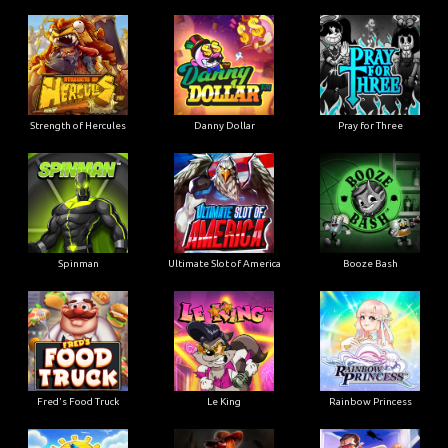
Strength of Hercules
Danny Dollar
Pray for Three
Ultimate Slot of America
Booze Bash
Spinman
Le King
Fred's Food Truck
Rainbow Princess