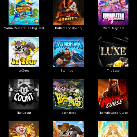
Marlin Masters: The Big Haul
Bullets and Bounty
Miami Mayhem
Le Zeus
Stormborn
The Luxe
The Count
Bash Bros
The Wildwood Curse