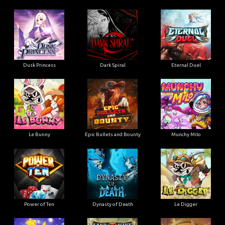
Dusk Princess
Dark Spiral
Eternal Duel
Le Bunny
Epic Bullets and Bounty
Munchy Milo
Power of Ten
Dynasty of Death
Le Digger