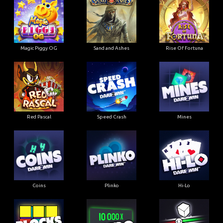
Magic Piggy OG
Sand and Ashes
Rise Of Fortuna
Red Pascal
Speed Crash
Mines
Coins
Plinko
Hi-Lo