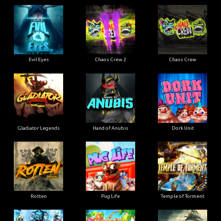
Evil Eyes
Chaos Crew 2
Chaos Crew
Gladiator Legends
Hand of Anubis
Dork Unit
Rotten
Pug Life
Temple of Torment