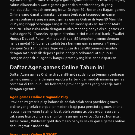
Agen89 Menjadi Salah Satu agen games games online terbaik sepanjang
tahun dikarenakan Game games gacor dan member banyak yang
mendapatkan mudah menang besar Di Agen89 . Beraneka Ragam games
Online yang dapat dimainkan dengan berbagai keunggulan game
games online masing masing . games games Online di Agen89 Memiliki
RTP yang tinggi Sehingga sangat mudah mendapatkan Jakcpot Maka
dari itu Tukar Pulsa anda dengan mudah menang hanya disini games Via
pulsa Agen89 . Transaksi apapun diterima disini mulai dari bank , Ewallet
Hingga Deposit Pulsa . Min depo di agen89 tergolong minim dengan
hanya modal 10ribu anda sudah bisa bermain games mencari Freespin
ataupun Scatter .
games depo via pulsa
di agen89 termasuk mudah
dengan rate terbaik deposit pulsa dengan telkomsel ataupun XL .
Dengan deposit di agen89 banyak promo yang bisa anda dapatkan .
Daftar Agen games Online Tahun Ini
Daftar Agen games Online di
agen89
anda sudah bisa bermain berbagai
game games online dengan reputasi terbaik dan mudah menang games
terbesar di tahun ini . Ini beberapa provider games yang bekerja sama
dengan agen89 .
Agen games Online Pragmatic Play
Provider Pragmatic play indonesia adalah salah satu provider games
online yang telah menjadi primadona bagi para pencinta games online .
ratusan game yang telah di buat oleh pragmatic play indonesia yang
tak asing lagi bagi para pencinta mesin games yaitu : Sweet bonanza ,
Aztec Gems , Wildwest gold dan masih banyak sekali game games online
dari Pragmatic Indonesia .
Agen games Online PGSOFT