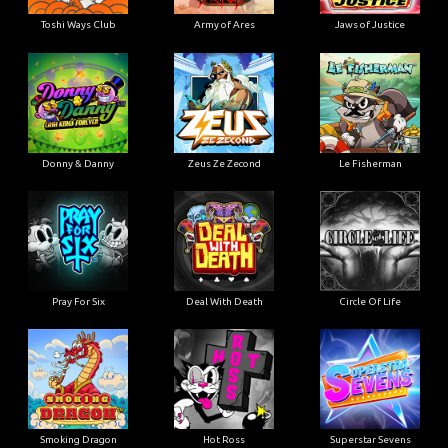
Toshi Ways Club
Army of Ares
Jaws of Justice
Donny & Danny
Zeus Ze Zecond
Le Fisherman
Pray For Six
Deal With Death
Circle Of Life
Smoking Dragon
Hot Ross
Superstar Sevens