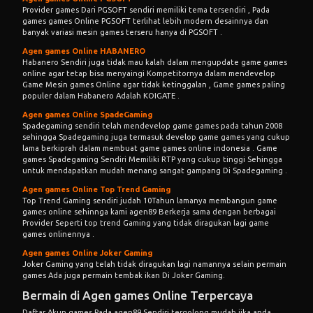
Provider games Dari PGSOFT sendiri memiliki tema tersendiri , Pada
games games Online
PGSOFT terlihat lebih modern desainnya dan
banyak variasi mesin games terseru hanya di PGSOFT .
Agen games Online HABANERO
Habanero Sendiri juga tidak mau kalah dalam mengupdate game games
online agar tetap bisa menyaingi Kompetitornya dalam mendevelop
Game Mesin games Online agar tidak ketinggalan , Game games paling
populer dalam Habanero Adalah KOIGATE .
Agen games Online SpadeGaming
Spadegaming sendiri telah mendevelop game games pada tahun 2008
sehingga Spadegaming juga termasuk develop game games yang cukup
lama berkiprah dalam membuat game games online indonesia . Game
games Spadegaming Sendiri Memiliki RTP yang cukup tinggi Sehingga
untuk mendapatkan mudah menang sangat gampang Di Spadegaming .
Agen games Online Top Trend Gaming
Top Trend Gaming sendiri judah 10Tahun lamanya membangun game
games online sehinnga kami agen89 Berkerja sama dengan berbagai
Provider Seperti top trend Gaming yang tidak diragukan lagi game
games onlinennya .
Agen games Online Joker Gaming
Joker Gaming yang telah tidak diragukan lagi namannya selain permain
games Ada juga permain tembak ikan Di Joker Gaming.
Bermain di Agen games Online Terpercaya
Daftar Akun games Pada agen89 Sendiri tergolong mudah jika anda