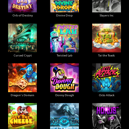
Orb of Destiny
Divine Drop
Slayers Inc
Cursed Crypt
Twisted Lab
Tai the Toadc
Dragon's Domain
Donny Dough
Octo Attack