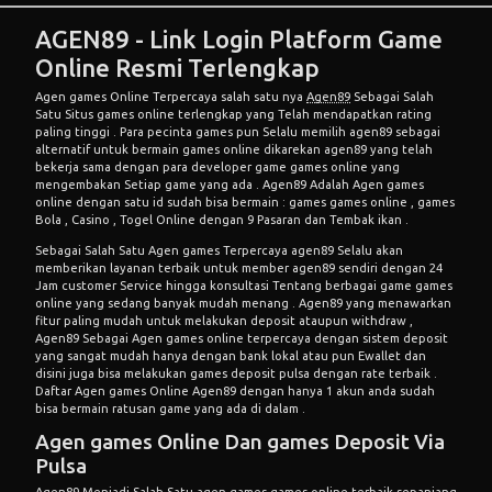
AGEN89 - Link Login Platform Game
Online Resmi Terlengkap
Agen games Online Terpercaya
salah satu nya
Agen89
Sebagai Salah
Satu Situs games online terlengkap yang Telah mendapatkan rating
paling tinggi . Para pecinta games pun Selalu memilih agen89 sebagai
alternatif untuk bermain games online dikarekan agen89 yang telah
bekerja sama dengan para developer game games online yang
mengembakan Setiap game yang ada . Agen89 Adalah Agen games
online dengan satu id sudah bisa bermain : games games online , games
Bola , Casino , Togel Online dengan 9 Pasaran dan Tembak ikan .
Sebagai Salah Satu Agen games Terpercaya agen89 Selalu akan
memberikan layanan terbaik untuk member
agen89
sendiri dengan 24
Jam customer Service hingga konsultasi Tentang berbagai game games
online yang sedang banyak mudah menang . Agen89 yang menawarkan
fitur paling mudah untuk melakukan deposit ataupun withdraw ,
Agen89 Sebagai Agen games online terpercaya dengan sistem deposit
yang sangat mudah hanya dengan bank lokal atau pun Ewallet dan
disini juga bisa melakukan games deposit pulsa dengan rate terbaik .
Daftar Agen games Online Agen89 dengan hanya 1 akun anda sudah
bisa bermain ratusan game yang ada di dalam .
Agen games Online Dan games Deposit Via
Pulsa