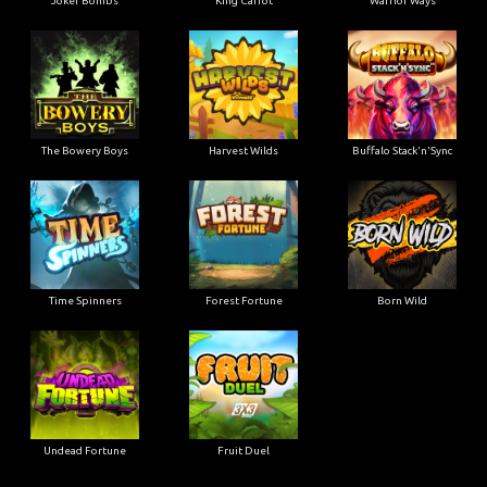
Joker Bombs
King Carrot
Warrior Ways
The Bowery Boys
Harvest Wilds
Buffalo Stack'n'Sync
Time Spinners
Forest Fortune
Born Wild
Undead Fortune
Fruit Duel