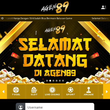
rb Sudah Bisa Bermain Ratusan Game
Selamat Datang Di AGEN89 Deposit Hanya Den
TOGEL
SLOT
LIVE CASINO
SPORT
ARCADE
SABU