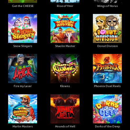
Get the CHEESE
Rise of Ymir
Wings of Horus
Snow Slingers
Shaolin Master
Donut Division
Fire my Laser
Klowns
Phoenix Duel Reels
Marlin Masters
Hounds of Hell
Dorks of the Deep