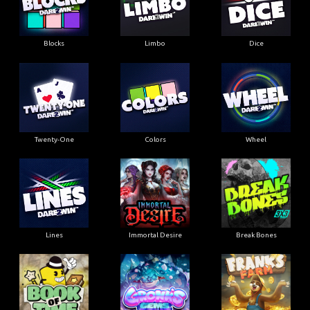
Blocks
Limbo
Dice
Twenty-One
Colors
Wheel
Lines
Immortal Desire
Break Bones