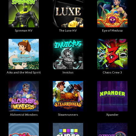
Spinman H.V
The Luxe H.V
Eye of Medusa
Aiko and the Wind Spirit
Invictus
Chaos Crew 3
Alchemist Wonders
Steamrunners
Xpander