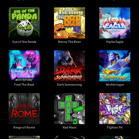
Eye of the Panda
Benny The Beer
Alpha Eagle
Feel The Beat
Dark Summoning
Wishbringer
Reign of Rome
Rad Maxx
Fighter Pit