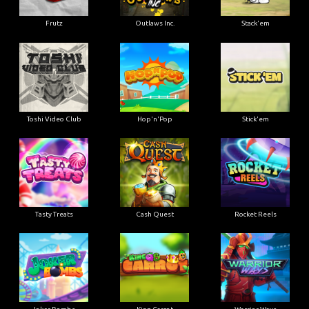
Frutz
Outlaws Inc.
Stack'em
Toshi Video Club
Hop'n'Pop
Stick'em
Tasty Treats
Cash Quest
Rocket Reels