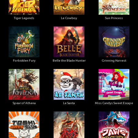
Tiger Legends
Le Cowboy
Sun Princess
Forbidden Fury
Belle the Blade Hunter
Grinning Harvest
Spear of Athena
Le Santa
Miss Candys Sweet Escape