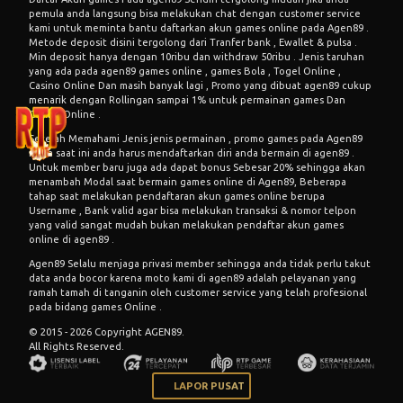
pemula anda langsung bisa melakukan chat dengan customer service
kami untuk meminta bantu daftarkan akun games online pada Agen89 .
Metode deposit disini tergolong dari Tranfer bank , Ewallet & pulsa .
Min deposit hanya dengan 10ribu dan withdraw 50ribu . Jenis taruhan
yang ada pada agen89 games online , games Bola , Togel Online ,
Casino Online Dan masih banyak lagi , Promo yang dibuat agen89 cukup
menarik dengan Rollingan sampai 1% untuk permainan games Dan
Casino Online .
Setelah Memahami Jenis jenis permainan , promo games pada Agen89
maka saat ini anda harus mendaftarkan diri anda bermain di agen89 .
Untuk member baru juga ada dapat bonus Sebesar 20% sehingga akan
menambah Modal saat bermain games online di Agen89, Beberapa
tahap saat melakukan pendaftaran akun games online berupa
Username , Bank valid agar bisa melakukan transaksi & nomor telpon
yang valid sangat mudah bukan melakukan pendaftar akun games
online di agen89 .
Agen89 Selalu menjaga privasi member sehingga anda tidak perlu takut
data anda bocor karena moto kami di agen89 adalah pelayanan yang
ramah tamah di tanganin oleh customer service yang telah profesional
pada bidang games Online .
© 2015 - 2026 Copyright AGEN89.
All Rights Reserved.
LAPOR PUSAT